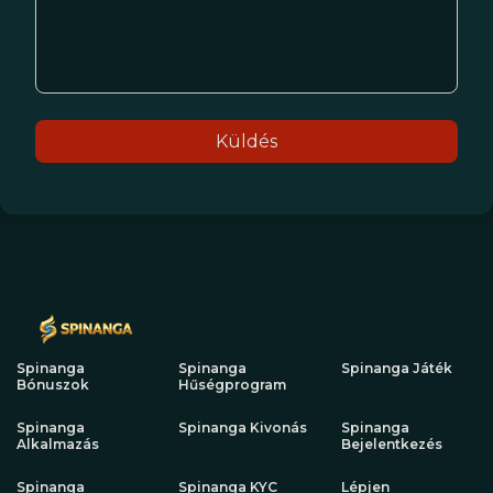
Küldés
Spinanga
Spinanga
Spinanga Játék
Bónuszok
Hűségprogram
Spinanga
Spinanga Kivonás
Spinanga
Alkalmazás
Bejelentkezés
Spinanga
Spinanga KYC
Lépjen