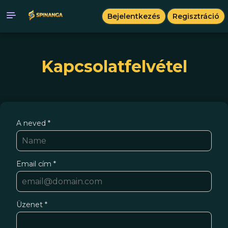
Bejelentkezés
Regisztráció
Kapcsolatfelvétel
A neved *
Email cím *
Üzenet *